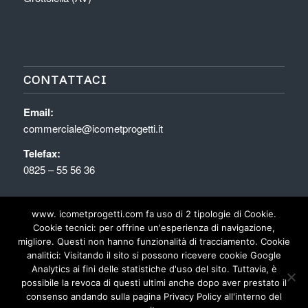
CONTATTACI
Email:
commerciale@icometprogetti.it
Telefax:
0825 – 55 56 36
www. icometprogetti.com fa uso di 2 tipologie di Cookie.
Cookie tecnici: per offrine un'esperienza di navigazione,
Icomet Costruzioni Metalliche
migliore. Questi non hanno funzionalità di tracciamento. Cookie
analitici: Visitando il sito si possono ricevere cookie Google
Analytics ai fini delle statistiche d'uso del sito. Tuttavia, è
Usiamo i cookie per fornirti la miglior esperienza d'uso e
possibile la revoca di questi ultimi anche dopo aver prestato il
navigazione sul nostro sito web.
Puoi scoprire di più su quali cookie stiamo utilizzando o
consenso andando sulla pagina Privacy Policy all'interno del